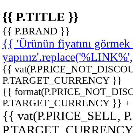
{{ P.TITLE }}
{{ P.BRAND }}
{{ 'Ürünün fiyatını görme
yapınız'.replace('%LINK%', '
{{ vat(P.PRICE_NOT_DISCOU
P.TARGET_CURRENCY }}
{{ format(P.PRICE_NOT_DI
P.TARGET_CURRENCY }} +
{{ vat(P.PRICE_SELL, P
P.TARGET_CURRENCY