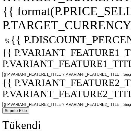
{{ format(P.PRICE_SELL
P.TARGET_CURRENCY 
{{ P.DISCOUNT_PERCEN
%
{{ P.VARIANT_FEATURE1_T
P.VARIANT_FEATURE1_TITLE :
{{ P.VARIANT_FEATURE2_T
P.VARIANT_FEATURE2_TITLE :
Sepete Ekle
Tükendi