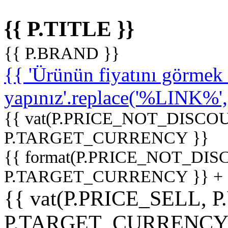
{{ P.TITLE }}
{{ P.BRAND }}
{{ 'Ürünün fiyatını görme
yapınız'.replace('%LINK%', '
{{ vat(P.PRICE_NOT_DISCOU
P.TARGET_CURRENCY }}
{{ format(P.PRICE_NOT_DI
P.TARGET_CURRENCY }} +
{{ vat(P.PRICE_SELL, P
P.TARGET_CURRENCY