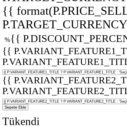
{{ format(P.PRICE_SELL
P.TARGET_CURRENCY 
{{ P.DISCOUNT_PERCEN
%
{{ P.VARIANT_FEATURE1_T
P.VARIANT_FEATURE1_TITLE :
{{ P.VARIANT_FEATURE2_T
P.VARIANT_FEATURE2_TITLE :
Sepete Ekle
Tükendi