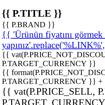
{{ P.TITLE }}
{{ P.BRAND }}
{{ 'Ürünün fiyatını görme
yapınız'.replace('%LINK%', '
{{ vat(P.PRICE_NOT_DISCOU
P.TARGET_CURRENCY }}
{{ format(P.PRICE_NOT_DI
P.TARGET_CURRENCY }} +
{{ vat(P.PRICE_SELL, P
P.TARGET_CURRENCY