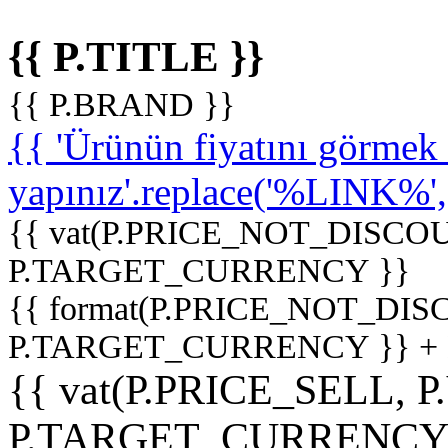
{{ P.TITLE }}
{{ P.BRAND }}
{{ 'Ürünün fiyatını görme
yapınız'.replace('%LINK%', '
{{ vat(P.PRICE_NOT_DISCOU
P.TARGET_CURRENCY }}
{{ format(P.PRICE_NOT_DI
P.TARGET_CURRENCY }} +
{{ vat(P.PRICE_SELL, P
P.TARGET_CURRENCY