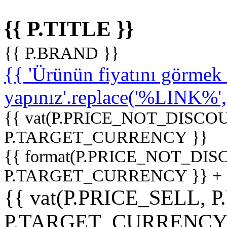
{{ P.TITLE }}
{{ P.BRAND }}
{{ 'Ürünün fiyatını görme
yapınız'.replace('%LINK%', '
{{ vat(P.PRICE_NOT_DISCOU
P.TARGET_CURRENCY }}
{{ format(P.PRICE_NOT_DI
P.TARGET_CURRENCY }} +
{{ vat(P.PRICE_SELL, P
P.TARGET_CURRENCY