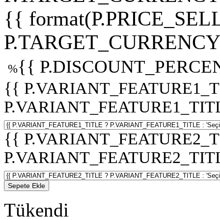
{{ format(P.PRICE_SELL
P.TARGET_CURRENCY 
{{ P.DISCOUNT_PERCEN
%
{{ P.VARIANT_FEATURE1_T
P.VARIANT_FEATURE1_TITLE :
{{ P.VARIANT_FEATURE2_T
P.VARIANT_FEATURE2_TITLE :
Sepete Ekle
Tükendi