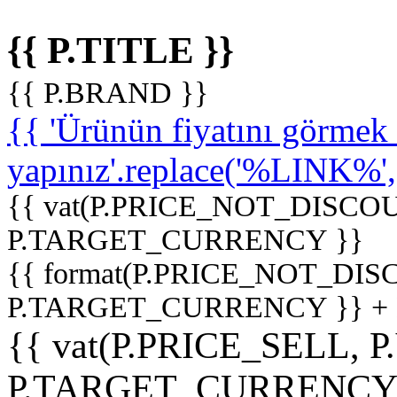
{{ P.TITLE }}
{{ P.BRAND }}
{{ 'Ürünün fiyatını görme
yapınız'.replace('%LINK%', '
{{ vat(P.PRICE_NOT_DISCOU
P.TARGET_CURRENCY }}
{{ format(P.PRICE_NOT_DI
P.TARGET_CURRENCY }} +
{{ vat(P.PRICE_SELL, P
P.TARGET_CURRENCY