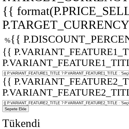
{{ format(P.PRICE_SELL
P.TARGET_CURRENCY 
{{ P.DISCOUNT_PERCEN
%
{{ P.VARIANT_FEATURE1_T
P.VARIANT_FEATURE1_TITLE :
{{ P.VARIANT_FEATURE2_T
P.VARIANT_FEATURE2_TITLE :
Sepete Ekle
Tükendi