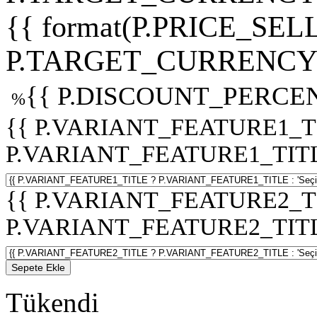
{{ format(P.PRICE_SELL
P.TARGET_CURRENCY 
{{ P.DISCOUNT_PERCEN
%
{{ P.VARIANT_FEATURE1_T
P.VARIANT_FEATURE1_TITLE :
{{ P.VARIANT_FEATURE2_T
P.VARIANT_FEATURE2_TITLE :
Sepete Ekle
Tükendi