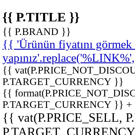
{{ P.TITLE }}
{{ P.BRAND }}
{{ 'Ürünün fiyatını görme
yapınız'.replace('%LINK%', '
{{ vat(P.PRICE_NOT_DISCOU
P.TARGET_CURRENCY }}
{{ format(P.PRICE_NOT_DI
P.TARGET_CURRENCY }} +
{{ vat(P.PRICE_SELL, P
P.TARGET_CURRENCY