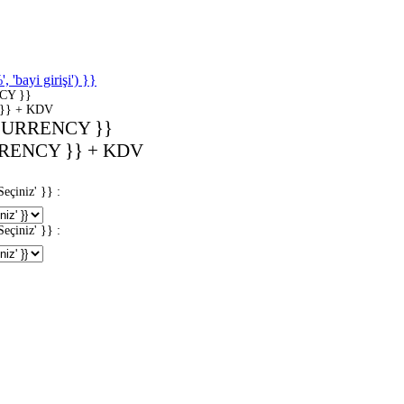
'bayi girişi') }}
CY }}
}} + KDV
CURRENCY }}
RENCY }} + KDV
iniz' }} :
iniz' }} :