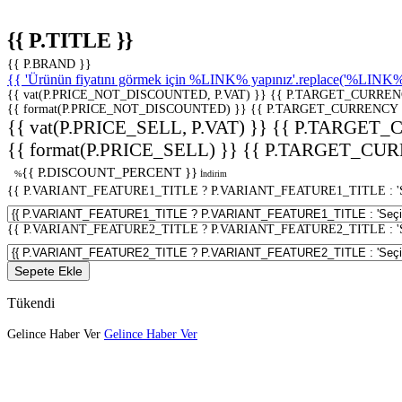
{{ P.TITLE }}
{{ P.BRAND }}
{{ 'Ürünün fiyatını görmek için %LINK% yapınız'.replace('%LINK%', 
{{ vat(P.PRICE_NOT_DISCOUNTED, P.VAT) }}
{{ P.TARGET_CURREN
{{ format(P.PRICE_NOT_DISCOUNTED) }}
{{ P.TARGET_CURRENCY 
{{ vat(P.PRICE_SELL, P.VAT) }}
{{ P.TARGET_
{{ format(P.PRICE_SELL) }}
{{ P.TARGET_CUR
{{ P.DISCOUNT_PERCENT }}
%
İndirim
{{ P.VARIANT_FEATURE1_TITLE ? P.VARIANT_FEATURE1_TITLE : 'Seç
{{ P.VARIANT_FEATURE2_TITLE ? P.VARIANT_FEATURE2_TITLE : 'Seç
Sepete Ekle
Tükendi
Gelince Haber Ver
Gelince Haber Ver