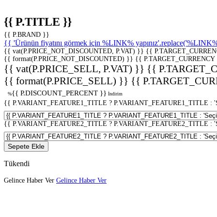
{{ P.TITLE }}
{{ P.BRAND }}
{{ 'Ürünün fiyatını görmek için %LINK% yapınız'.replace('%LINK%', 
{{ vat(P.PRICE_NOT_DISCOUNTED, P.VAT) }}
{{ P.TARGET_CURREN
{{ format(P.PRICE_NOT_DISCOUNTED) }}
{{ P.TARGET_CURRENCY 
{{ vat(P.PRICE_SELL, P.VAT) }}
{{ P.TARGET_
{{ format(P.PRICE_SELL) }}
{{ P.TARGET_CUR
{{ P.DISCOUNT_PERCENT }}
%
İndirim
{{ P.VARIANT_FEATURE1_TITLE ? P.VARIANT_FEATURE1_TITLE : 'Seç
{{ P.VARIANT_FEATURE2_TITLE ? P.VARIANT_FEATURE2_TITLE : 'Seç
Sepete Ekle
Tükendi
Gelince Haber Ver
Gelince Haber Ver