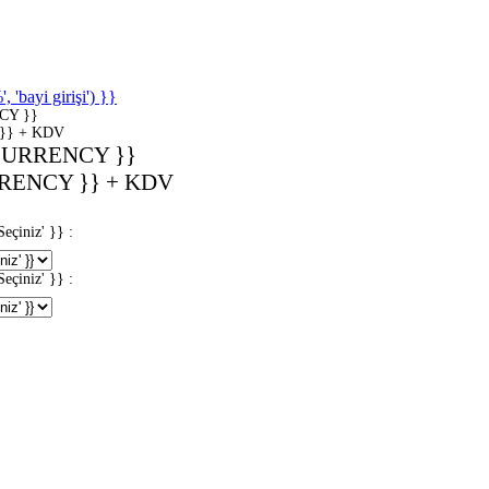
'bayi girişi') }}
CY }}
}} + KDV
CURRENCY }}
RENCY }} + KDV
iniz' }} :
iniz' }} :