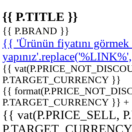
{{ P.TITLE }}
{{ P.BRAND }}
{{ 'Ürünün fiyatını görme
yapınız'.replace('%LINK%', '
{{ vat(P.PRICE_NOT_DISCOU
P.TARGET_CURRENCY }}
{{ format(P.PRICE_NOT_DI
P.TARGET_CURRENCY }} +
{{ vat(P.PRICE_SELL, P
P.TARGET_CURRENCY