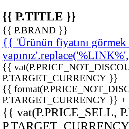
{{ P.TITLE }}
{{ P.BRAND }}
{{ 'Ürünün fiyatını görme
yapınız'.replace('%LINK%', '
{{ vat(P.PRICE_NOT_DISCOU
P.TARGET_CURRENCY }}
{{ format(P.PRICE_NOT_DI
P.TARGET_CURRENCY }} +
{{ vat(P.PRICE_SELL, P
P.TARGET_CURRENCY