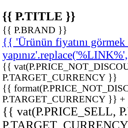
{{ P.TITLE }}
{{ P.BRAND }}
{{ 'Ürünün fiyatını görme
yapınız'.replace('%LINK%', '
{{ vat(P.PRICE_NOT_DISCOU
P.TARGET_CURRENCY }}
{{ format(P.PRICE_NOT_DI
P.TARGET_CURRENCY }} +
{{ vat(P.PRICE_SELL, P
P.TARGET_CURRENCY