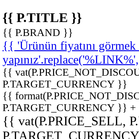
{{ P.TITLE }}
{{ P.BRAND }}
{{ 'Ürünün fiyatını görme
yapınız'.replace('%LINK%', '
{{ vat(P.PRICE_NOT_DISCOU
P.TARGET_CURRENCY }}
{{ format(P.PRICE_NOT_DI
P.TARGET_CURRENCY }} +
{{ vat(P.PRICE_SELL, P
P.TARGET_CURRENCY