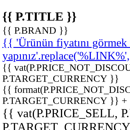
{{ P.TITLE }}
{{ P.BRAND }}
{{ 'Ürünün fiyatını görme
yapınız'.replace('%LINK%', '
{{ vat(P.PRICE_NOT_DISCOU
P.TARGET_CURRENCY }}
{{ format(P.PRICE_NOT_DI
P.TARGET_CURRENCY }} +
{{ vat(P.PRICE_SELL, P
P.TARGET_CURRENCY