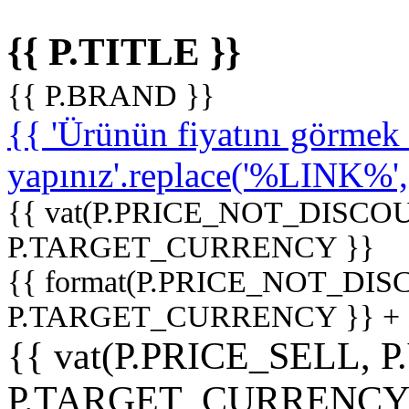
{{ P.TITLE }}
{{ P.BRAND }}
{{ 'Ürünün fiyatını görme
yapınız'.replace('%LINK%', '
{{ vat(P.PRICE_NOT_DISCOU
P.TARGET_CURRENCY }}
{{ format(P.PRICE_NOT_DI
P.TARGET_CURRENCY }} +
{{ vat(P.PRICE_SELL, P
P.TARGET_CURRENCY