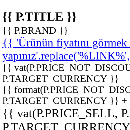
{{ P.TITLE }}
{{ P.BRAND }}
{{ 'Ürünün fiyatını görme
yapınız'.replace('%LINK%', '
{{ vat(P.PRICE_NOT_DISCOU
P.TARGET_CURRENCY }}
{{ format(P.PRICE_NOT_DI
P.TARGET_CURRENCY }} +
{{ vat(P.PRICE_SELL, P
P.TARGET_CURRENCY