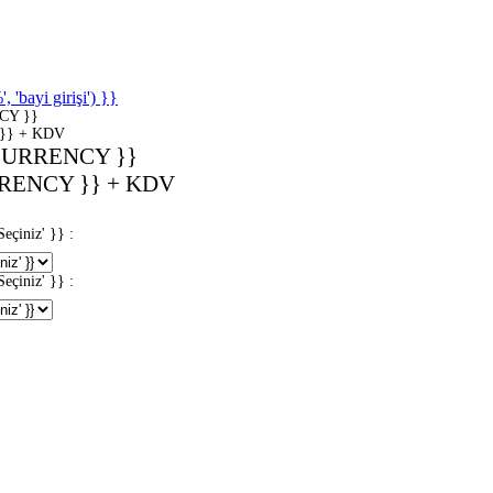
'bayi girişi') }}
CY }}
}} + KDV
CURRENCY }}
RENCY }} + KDV
iniz' }} :
iniz' }} :