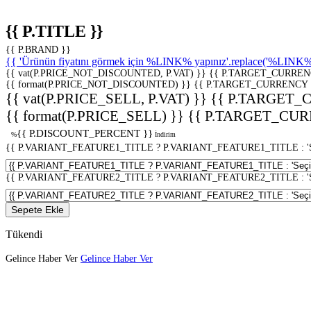
{{ P.TITLE }}
{{ P.BRAND }}
{{ 'Ürünün fiyatını görmek için %LINK% yapınız'.replace('%LINK%', 
{{ vat(P.PRICE_NOT_DISCOUNTED, P.VAT) }}
{{ P.TARGET_CURREN
{{ format(P.PRICE_NOT_DISCOUNTED) }}
{{ P.TARGET_CURRENCY 
{{ vat(P.PRICE_SELL, P.VAT) }}
{{ P.TARGET_
{{ format(P.PRICE_SELL) }}
{{ P.TARGET_CUR
{{ P.DISCOUNT_PERCENT }}
%
İndirim
{{ P.VARIANT_FEATURE1_TITLE ? P.VARIANT_FEATURE1_TITLE : 'Seç
{{ P.VARIANT_FEATURE2_TITLE ? P.VARIANT_FEATURE2_TITLE : 'Seç
Sepete Ekle
Tükendi
Gelince Haber Ver
Gelince Haber Ver