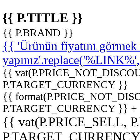
{{ P.TITLE }}
{{ P.BRAND }}
{{ 'Ürünün fiyatını görme
yapınız'.replace('%LINK%', '
{{ vat(P.PRICE_NOT_DISCOU
P.TARGET_CURRENCY }}
{{ format(P.PRICE_NOT_DI
P.TARGET_CURRENCY }} +
{{ vat(P.PRICE_SELL, P
P.TARGET_CURRENCY