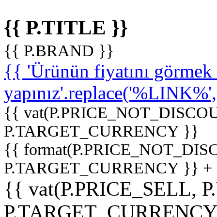
{{ P.TITLE }}
{{ P.BRAND }}
{{ 'Ürünün fiyatını görme
yapınız'.replace('%LINK%', '
{{ vat(P.PRICE_NOT_DISCOU
P.TARGET_CURRENCY }}
{{ format(P.PRICE_NOT_DI
P.TARGET_CURRENCY }} +
{{ vat(P.PRICE_SELL, P
P.TARGET_CURRENCY