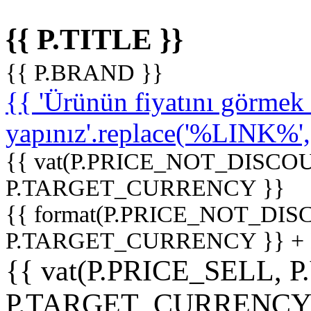
{{ P.TITLE }}
{{ P.BRAND }}
{{ 'Ürünün fiyatını görme
yapınız'.replace('%LINK%', '
{{ vat(P.PRICE_NOT_DISCOU
P.TARGET_CURRENCY }}
{{ format(P.PRICE_NOT_DI
P.TARGET_CURRENCY }} +
{{ vat(P.PRICE_SELL, P
P.TARGET_CURRENCY