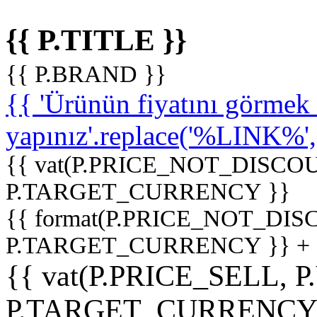
{{ P.TITLE }}
{{ P.BRAND }}
{{ 'Ürünün fiyatını görme
yapınız'.replace('%LINK%', '
{{ vat(P.PRICE_NOT_DISCOU
P.TARGET_CURRENCY }}
{{ format(P.PRICE_NOT_DI
P.TARGET_CURRENCY }} +
{{ vat(P.PRICE_SELL, P
P.TARGET_CURRENCY