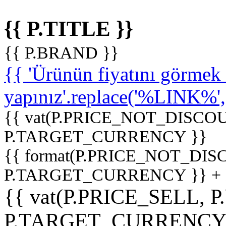
{{ P.TITLE }}
{{ P.BRAND }}
{{ 'Ürünün fiyatını görme
yapınız'.replace('%LINK%', '
{{ vat(P.PRICE_NOT_DISCOU
P.TARGET_CURRENCY }}
{{ format(P.PRICE_NOT_DI
P.TARGET_CURRENCY }} +
{{ vat(P.PRICE_SELL, P
P.TARGET_CURRENCY