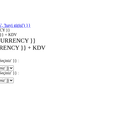
'bayi girişi') }}
CY }}
}} + KDV
CURRENCY }}
RENCY }} + KDV
iniz' }} :
iniz' }} :