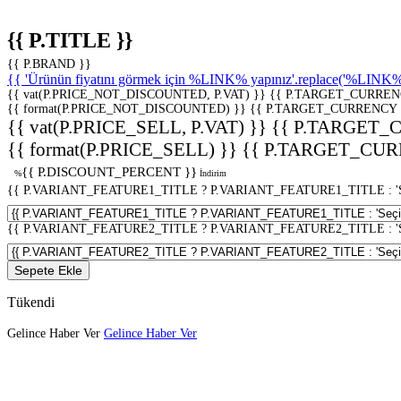
{{ P.TITLE }}
{{ P.BRAND }}
{{ 'Ürünün fiyatını görmek için %LINK% yapınız'.replace('%LINK%', 
{{ vat(P.PRICE_NOT_DISCOUNTED, P.VAT) }}
{{ P.TARGET_CURREN
{{ format(P.PRICE_NOT_DISCOUNTED) }}
{{ P.TARGET_CURRENCY 
{{ vat(P.PRICE_SELL, P.VAT) }}
{{ P.TARGET_
{{ format(P.PRICE_SELL) }}
{{ P.TARGET_CUR
{{ P.DISCOUNT_PERCENT }}
%
İndirim
{{ P.VARIANT_FEATURE1_TITLE ? P.VARIANT_FEATURE1_TITLE : 'Seç
{{ P.VARIANT_FEATURE2_TITLE ? P.VARIANT_FEATURE2_TITLE : 'Seç
Sepete Ekle
Tükendi
Gelince Haber Ver
Gelince Haber Ver