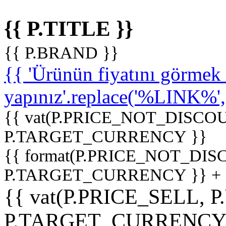
{{ P.TITLE }}
{{ P.BRAND }}
{{ 'Ürünün fiyatını görme
yapınız'.replace('%LINK%', '
{{ vat(P.PRICE_NOT_DISCOU
P.TARGET_CURRENCY }}
{{ format(P.PRICE_NOT_DI
P.TARGET_CURRENCY }} +
{{ vat(P.PRICE_SELL, P
P.TARGET_CURRENCY