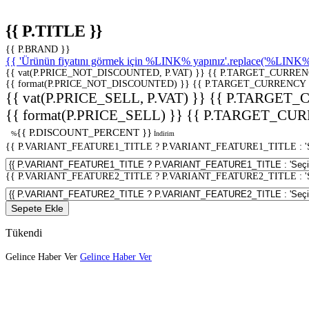
{{ P.TITLE }}
{{ P.BRAND }}
{{ 'Ürünün fiyatını görmek için %LINK% yapınız'.replace('%LINK%', 
{{ vat(P.PRICE_NOT_DISCOUNTED, P.VAT) }}
{{ P.TARGET_CURREN
{{ format(P.PRICE_NOT_DISCOUNTED) }}
{{ P.TARGET_CURRENCY 
{{ vat(P.PRICE_SELL, P.VAT) }}
{{ P.TARGET_
{{ format(P.PRICE_SELL) }}
{{ P.TARGET_CUR
{{ P.DISCOUNT_PERCENT }}
%
İndirim
{{ P.VARIANT_FEATURE1_TITLE ? P.VARIANT_FEATURE1_TITLE : 'Seç
{{ P.VARIANT_FEATURE2_TITLE ? P.VARIANT_FEATURE2_TITLE : 'Seç
Sepete Ekle
Tükendi
Gelince Haber Ver
Gelince Haber Ver