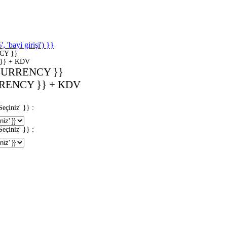
'bayi girişi') }}
CY }}
}} + KDV
CURRENCY }}
RENCY }} + KDV
iniz' }} :
iniz' }} :