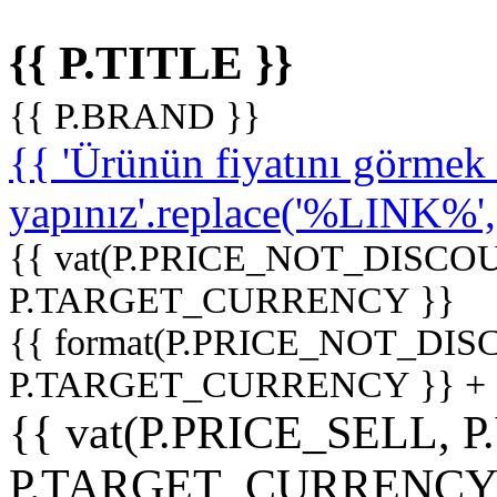
{{ P.TITLE }}
{{ P.BRAND }}
{{ 'Ürünün fiyatını görme
yapınız'.replace('%LINK%', '
{{ vat(P.PRICE_NOT_DISCOU
P.TARGET_CURRENCY }}
{{ format(P.PRICE_NOT_DI
P.TARGET_CURRENCY }} +
{{ vat(P.PRICE_SELL, P
P.TARGET_CURRENCY