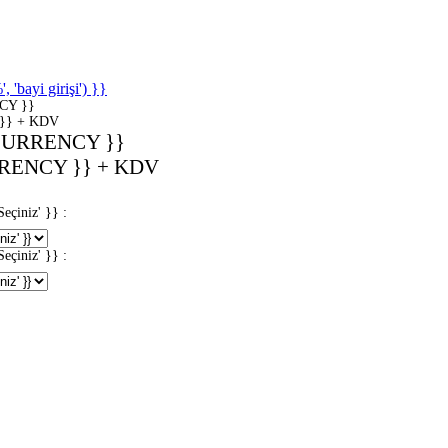
'bayi girişi') }}
CY }}
}} + KDV
CURRENCY }}
RENCY }} + KDV
iniz' }} :
iniz' }} :