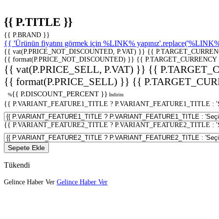
{{ P.TITLE }}
{{ P.BRAND }}
{{ 'Ürünün fiyatını görmek için %LINK% yapınız'.replace('%LINK%', 
{{ vat(P.PRICE_NOT_DISCOUNTED, P.VAT) }}
{{ P.TARGET_CURREN
{{ format(P.PRICE_NOT_DISCOUNTED) }}
{{ P.TARGET_CURRENCY 
{{ vat(P.PRICE_SELL, P.VAT) }}
{{ P.TARGET_
{{ format(P.PRICE_SELL) }}
{{ P.TARGET_CUR
{{ P.DISCOUNT_PERCENT }}
%
İndirim
{{ P.VARIANT_FEATURE1_TITLE ? P.VARIANT_FEATURE1_TITLE : 'Seç
{{ P.VARIANT_FEATURE2_TITLE ? P.VARIANT_FEATURE2_TITLE : 'Seç
Sepete Ekle
Tükendi
Gelince Haber Ver
Gelince Haber Ver