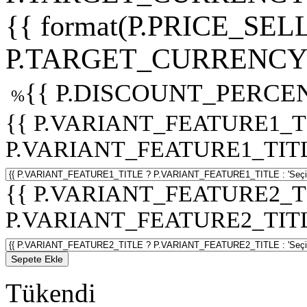
{{ format(P.PRICE_SELL
P.TARGET_CURRENCY 
{{ P.DISCOUNT_PERCEN
%
{{ P.VARIANT_FEATURE1_T
P.VARIANT_FEATURE1_TITLE :
{{ P.VARIANT_FEATURE2_T
P.VARIANT_FEATURE2_TITLE :
Sepete Ekle
Tükendi