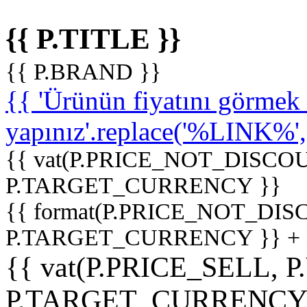
{{ P.TITLE }}
{{ P.BRAND }}
{{ 'Ürünün fiyatını görme
yapınız'.replace('%LINK%', '
{{ vat(P.PRICE_NOT_DISCOU
P.TARGET_CURRENCY }}
{{ format(P.PRICE_NOT_DI
P.TARGET_CURRENCY }} +
{{ vat(P.PRICE_SELL, P
P.TARGET_CURRENCY