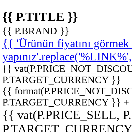
{{ P.TITLE }}
{{ P.BRAND }}
{{ 'Ürünün fiyatını görme
yapınız'.replace('%LINK%', '
{{ vat(P.PRICE_NOT_DISCOU
P.TARGET_CURRENCY }}
{{ format(P.PRICE_NOT_DI
P.TARGET_CURRENCY }} +
{{ vat(P.PRICE_SELL, P
P.TARGET_CURRENCY