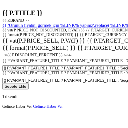
{{ P.TITLE }}
{{ P.BRAND }}
{{ 'Ürünün fiyatını görmek için %LINK% yapınız'.replace('%LINK%', 
{{ vat(P.PRICE_NOT_DISCOUNTED, P.VAT) }}
{{ P.TARGET_CURREN
{{ format(P.PRICE_NOT_DISCOUNTED) }}
{{ P.TARGET_CURRENCY 
{{ vat(P.PRICE_SELL, P.VAT) }}
{{ P.TARGET_
{{ format(P.PRICE_SELL) }}
{{ P.TARGET_CUR
{{ P.DISCOUNT_PERCENT }}
%
İndirim
{{ P.VARIANT_FEATURE1_TITLE ? P.VARIANT_FEATURE1_TITLE : 'Seç
{{ P.VARIANT_FEATURE2_TITLE ? P.VARIANT_FEATURE2_TITLE : 'Seç
Sepete Ekle
Tükendi
Gelince Haber Ver
Gelince Haber Ver