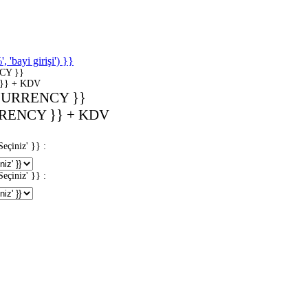
'bayi girişi') }}
CY }}
}} + KDV
CURRENCY }}
RENCY }} + KDV
iniz' }} :
iniz' }} :