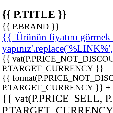
{{ P.TITLE }}
{{ P.BRAND }}
{{ 'Ürünün fiyatını görme
yapınız'.replace('%LINK%', '
{{ vat(P.PRICE_NOT_DISCOU
P.TARGET_CURRENCY }}
{{ format(P.PRICE_NOT_DI
P.TARGET_CURRENCY }} +
{{ vat(P.PRICE_SELL, P
P.TARGET_CURRENCY