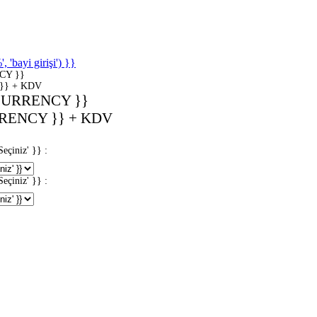
'bayi girişi') }}
CY }}
}} + KDV
CURRENCY }}
RENCY }} + KDV
iniz' }} :
iniz' }} :