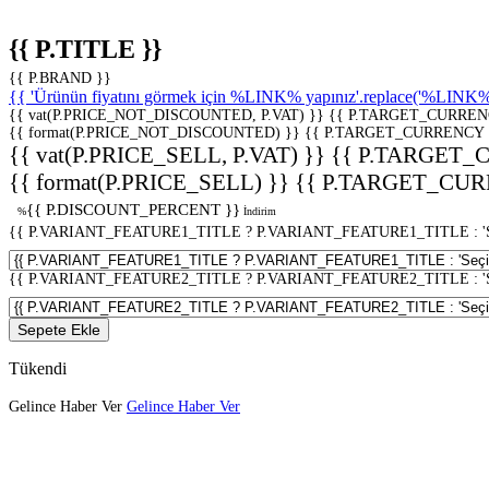
{{ P.TITLE }}
{{ P.BRAND }}
{{ 'Ürünün fiyatını görmek için %LINK% yapınız'.replace('%LINK%', 
{{ vat(P.PRICE_NOT_DISCOUNTED, P.VAT) }}
{{ P.TARGET_CURREN
{{ format(P.PRICE_NOT_DISCOUNTED) }}
{{ P.TARGET_CURRENCY 
{{ vat(P.PRICE_SELL, P.VAT) }}
{{ P.TARGET_
{{ format(P.PRICE_SELL) }}
{{ P.TARGET_CUR
{{ P.DISCOUNT_PERCENT }}
%
İndirim
{{ P.VARIANT_FEATURE1_TITLE ? P.VARIANT_FEATURE1_TITLE : 'Seç
{{ P.VARIANT_FEATURE2_TITLE ? P.VARIANT_FEATURE2_TITLE : 'Seç
Sepete Ekle
Tükendi
Gelince Haber Ver
Gelince Haber Ver