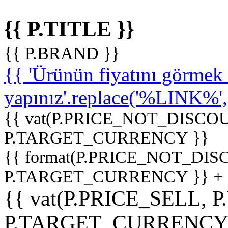
{{ P.TITLE }}
{{ P.BRAND }}
{{ 'Ürünün fiyatını görme
yapınız'.replace('%LINK%', '
{{ vat(P.PRICE_NOT_DISCOU
P.TARGET_CURRENCY }}
{{ format(P.PRICE_NOT_DI
P.TARGET_CURRENCY }} +
{{ vat(P.PRICE_SELL, P
P.TARGET_CURRENCY