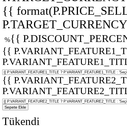
{{ format(P.PRICE_SELL
P.TARGET_CURRENCY 
{{ P.DISCOUNT_PERCEN
%
{{ P.VARIANT_FEATURE1_T
P.VARIANT_FEATURE1_TITLE :
{{ P.VARIANT_FEATURE2_T
P.VARIANT_FEATURE2_TITLE :
Sepete Ekle
Tükendi