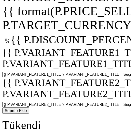
{{ format(P.PRICE_SELL
P.TARGET_CURRENCY 
{{ P.DISCOUNT_PERCEN
%
{{ P.VARIANT_FEATURE1_T
P.VARIANT_FEATURE1_TITLE :
{{ P.VARIANT_FEATURE2_T
P.VARIANT_FEATURE2_TITLE :
Sepete Ekle
Tükendi