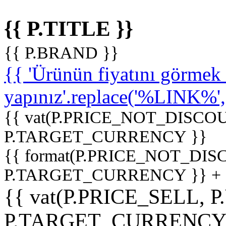
{{ P.TITLE }}
{{ P.BRAND }}
{{ 'Ürünün fiyatını görme
yapınız'.replace('%LINK%', '
{{ vat(P.PRICE_NOT_DISCOU
P.TARGET_CURRENCY }}
{{ format(P.PRICE_NOT_DI
P.TARGET_CURRENCY }} +
{{ vat(P.PRICE_SELL, P
P.TARGET_CURRENCY