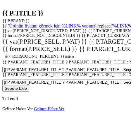
{{ P.TITLE }}
{{ P.BRAND }}
{{ 'Ürünün fiyatını görmek için %LINK% yapınız'.replace('%LINK%', 
{{ vat(P.PRICE_NOT_DISCOUNTED, P.VAT) }}
{{ P.TARGET_CURREN
{{ format(P.PRICE_NOT_DISCOUNTED) }}
{{ P.TARGET_CURRENCY 
{{ vat(P.PRICE_SELL, P.VAT) }}
{{ P.TARGET_
{{ format(P.PRICE_SELL) }}
{{ P.TARGET_CUR
{{ P.DISCOUNT_PERCENT }}
%
İndirim
{{ P.VARIANT_FEATURE1_TITLE ? P.VARIANT_FEATURE1_TITLE : 'Seç
{{ P.VARIANT_FEATURE2_TITLE ? P.VARIANT_FEATURE2_TITLE : 'Seç
Sepete Ekle
Tükendi
Gelince Haber Ver
Gelince Haber Ver