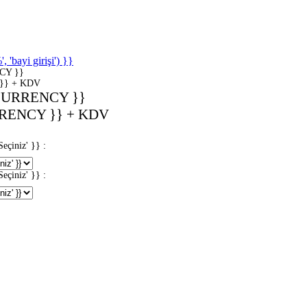
'bayi girişi') }}
CY }}
}} + KDV
CURRENCY }}
RENCY }} + KDV
iniz' }} :
iniz' }} :