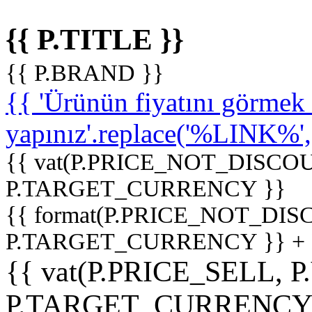
{{ P.TITLE }}
{{ P.BRAND }}
{{ 'Ürünün fiyatını görme
yapınız'.replace('%LINK%', '
{{ vat(P.PRICE_NOT_DISCOU
P.TARGET_CURRENCY }}
{{ format(P.PRICE_NOT_DI
P.TARGET_CURRENCY }} +
{{ vat(P.PRICE_SELL, P
P.TARGET_CURRENCY