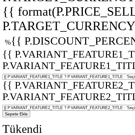
{{ format(P.PRICE_SELL
P.TARGET_CURRENCY 
{{ P.DISCOUNT_PERCEN
%
{{ P.VARIANT_FEATURE1_T
P.VARIANT_FEATURE1_TITLE :
{{ P.VARIANT_FEATURE2_T
P.VARIANT_FEATURE2_TITLE :
Sepete Ekle
Tükendi