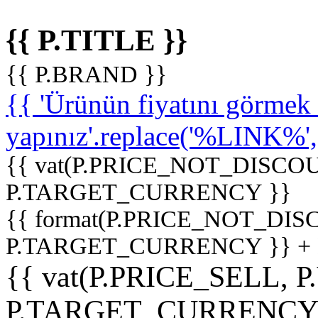
{{ P.TITLE }}
{{ P.BRAND }}
{{ 'Ürünün fiyatını görme
yapınız'.replace('%LINK%', '
{{ vat(P.PRICE_NOT_DISCOU
P.TARGET_CURRENCY }}
{{ format(P.PRICE_NOT_DI
P.TARGET_CURRENCY }} +
{{ vat(P.PRICE_SELL, P
P.TARGET_CURRENCY