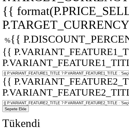
{{ format(P.PRICE_SELL
P.TARGET_CURRENCY 
{{ P.DISCOUNT_PERCEN
%
{{ P.VARIANT_FEATURE1_T
P.VARIANT_FEATURE1_TITLE :
{{ P.VARIANT_FEATURE2_T
P.VARIANT_FEATURE2_TITLE :
Sepete Ekle
Tükendi