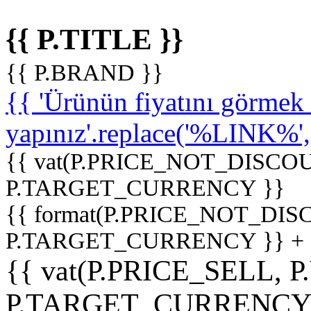
{{ P.TITLE }}
{{ P.BRAND }}
{{ 'Ürünün fiyatını görme
yapınız'.replace('%LINK%', '
{{ vat(P.PRICE_NOT_DISCOU
P.TARGET_CURRENCY }}
{{ format(P.PRICE_NOT_DI
P.TARGET_CURRENCY }} +
{{ vat(P.PRICE_SELL, P
P.TARGET_CURRENCY