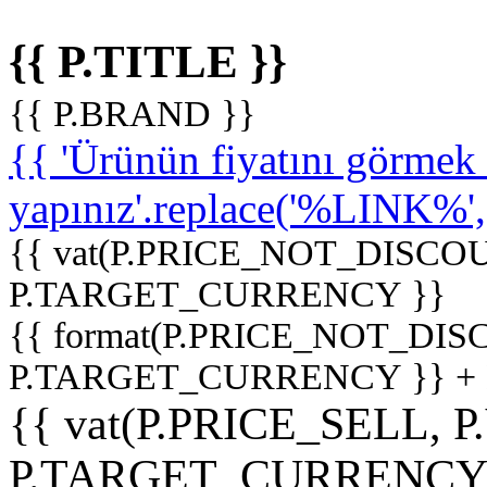
{{ P.TITLE }}
{{ P.BRAND }}
{{ 'Ürünün fiyatını görme
yapınız'.replace('%LINK%', '
{{ vat(P.PRICE_NOT_DISCOU
P.TARGET_CURRENCY }}
{{ format(P.PRICE_NOT_DI
P.TARGET_CURRENCY }} +
{{ vat(P.PRICE_SELL, P
P.TARGET_CURRENCY