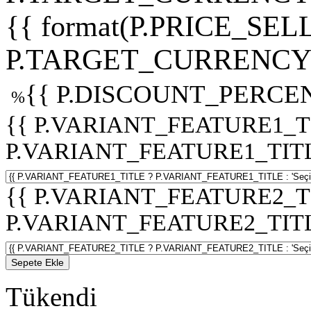
{{ format(P.PRICE_SELL
P.TARGET_CURRENCY 
{{ P.DISCOUNT_PERCEN
%
{{ P.VARIANT_FEATURE1_T
P.VARIANT_FEATURE1_TITLE :
{{ P.VARIANT_FEATURE2_T
P.VARIANT_FEATURE2_TITLE :
Sepete Ekle
Tükendi