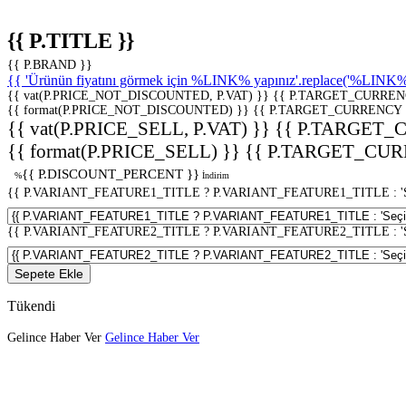
{{ P.TITLE }}
{{ P.BRAND }}
{{ 'Ürünün fiyatını görmek için %LINK% yapınız'.replace('%LINK%', 
{{ vat(P.PRICE_NOT_DISCOUNTED, P.VAT) }}
{{ P.TARGET_CURREN
{{ format(P.PRICE_NOT_DISCOUNTED) }}
{{ P.TARGET_CURRENCY 
{{ vat(P.PRICE_SELL, P.VAT) }}
{{ P.TARGET_
{{ format(P.PRICE_SELL) }}
{{ P.TARGET_CUR
{{ P.DISCOUNT_PERCENT }}
%
İndirim
{{ P.VARIANT_FEATURE1_TITLE ? P.VARIANT_FEATURE1_TITLE : 'Seç
{{ P.VARIANT_FEATURE2_TITLE ? P.VARIANT_FEATURE2_TITLE : 'Seç
Sepete Ekle
Tükendi
Gelince Haber Ver
Gelince Haber Ver