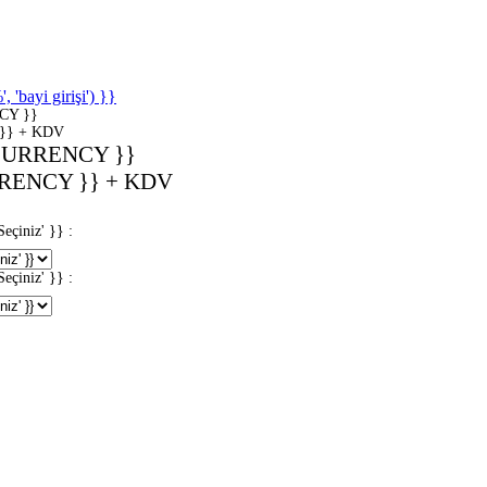
'bayi girişi') }}
CY }}
}} + KDV
CURRENCY }}
RENCY }} + KDV
iniz' }} :
iniz' }} :