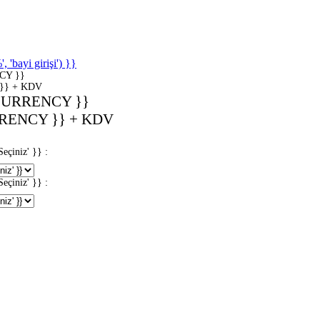
'bayi girişi') }}
CY }}
}} + KDV
CURRENCY }}
RENCY }} + KDV
iniz' }} :
iniz' }} :