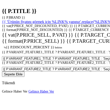
{{ P.TITLE }}
{{ P.BRAND }}
{{ 'Ürünün fiyatını görmek için %LINK% yapınız'.replace('%LINK%', 
{{ vat(P.PRICE_NOT_DISCOUNTED, P.VAT) }}
{{ P.TARGET_CURREN
{{ format(P.PRICE_NOT_DISCOUNTED) }}
{{ P.TARGET_CURRENCY 
{{ vat(P.PRICE_SELL, P.VAT) }}
{{ P.TARGET_
{{ format(P.PRICE_SELL) }}
{{ P.TARGET_CUR
{{ P.DISCOUNT_PERCENT }}
%
İndirim
{{ P.VARIANT_FEATURE1_TITLE ? P.VARIANT_FEATURE1_TITLE : 'Seç
{{ P.VARIANT_FEATURE2_TITLE ? P.VARIANT_FEATURE2_TITLE : 'Seç
Sepete Ekle
Tükendi
Gelince Haber Ver
Gelince Haber Ver