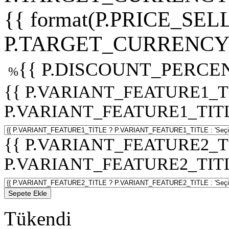
{{ format(P.PRICE_SELL
P.TARGET_CURRENCY 
{{ P.DISCOUNT_PERCEN
%
{{ P.VARIANT_FEATURE1_T
P.VARIANT_FEATURE1_TITLE :
{{ P.VARIANT_FEATURE2_T
P.VARIANT_FEATURE2_TITLE :
Sepete Ekle
Tükendi