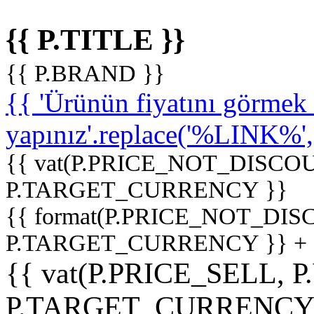
{{ P.TITLE }}
{{ P.BRAND }}
{{ 'Ürünün fiyatını görme
yapınız'.replace('%LINK%', '
{{ vat(P.PRICE_NOT_DISCOU
P.TARGET_CURRENCY }}
{{ format(P.PRICE_NOT_DI
P.TARGET_CURRENCY }} +
{{ vat(P.PRICE_SELL, P
P.TARGET_CURRENCY