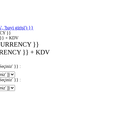
'bayi girişi') }}
CY }}
}} + KDV
CURRENCY }}
RENCY }} + KDV
iniz' }} :
iniz' }} :