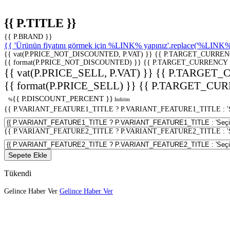
{{ P.TITLE }}
{{ P.BRAND }}
{{ 'Ürünün fiyatını görmek için %LINK% yapınız'.replace('%LINK%', 
{{ vat(P.PRICE_NOT_DISCOUNTED, P.VAT) }}
{{ P.TARGET_CURREN
{{ format(P.PRICE_NOT_DISCOUNTED) }}
{{ P.TARGET_CURRENCY 
{{ vat(P.PRICE_SELL, P.VAT) }}
{{ P.TARGET_
{{ format(P.PRICE_SELL) }}
{{ P.TARGET_CUR
{{ P.DISCOUNT_PERCENT }}
%
İndirim
{{ P.VARIANT_FEATURE1_TITLE ? P.VARIANT_FEATURE1_TITLE : 'Seç
{{ P.VARIANT_FEATURE2_TITLE ? P.VARIANT_FEATURE2_TITLE : 'Seç
Sepete Ekle
Tükendi
Gelince Haber Ver
Gelince Haber Ver