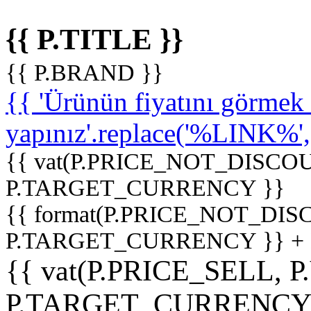
{{ P.TITLE }}
{{ P.BRAND }}
{{ 'Ürünün fiyatını görme
yapınız'.replace('%LINK%', '
{{ vat(P.PRICE_NOT_DISCOU
P.TARGET_CURRENCY }}
{{ format(P.PRICE_NOT_DI
P.TARGET_CURRENCY }} +
{{ vat(P.PRICE_SELL, P
P.TARGET_CURRENCY