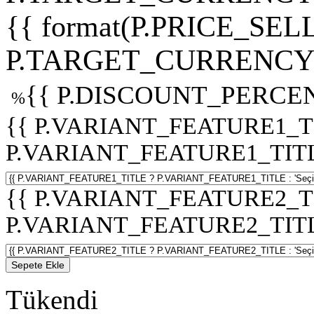
{{ format(P.PRICE_SELL
P.TARGET_CURRENCY 
{{ P.DISCOUNT_PERCEN
%
{{ P.VARIANT_FEATURE1_T
P.VARIANT_FEATURE1_TITLE :
{{ P.VARIANT_FEATURE2_T
P.VARIANT_FEATURE2_TITLE :
Sepete Ekle
Tükendi