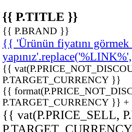
{{ P.TITLE }}
{{ P.BRAND }}
{{ 'Ürünün fiyatını görme
yapınız'.replace('%LINK%', '
{{ vat(P.PRICE_NOT_DISCOU
P.TARGET_CURRENCY }}
{{ format(P.PRICE_NOT_DI
P.TARGET_CURRENCY }} +
{{ vat(P.PRICE_SELL, P
P.TARGET_CURRENCY