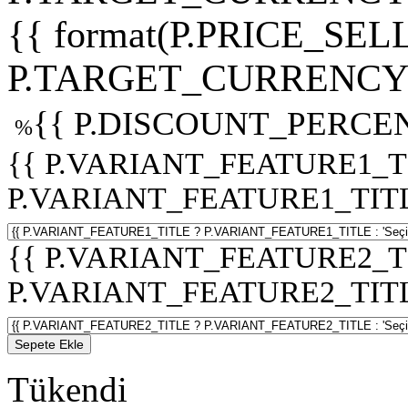
{{ format(P.PRICE_SELL
P.TARGET_CURRENCY 
{{ P.DISCOUNT_PERCEN
%
{{ P.VARIANT_FEATURE1_T
P.VARIANT_FEATURE1_TITLE :
{{ P.VARIANT_FEATURE2_T
P.VARIANT_FEATURE2_TITLE :
Sepete Ekle
Tükendi