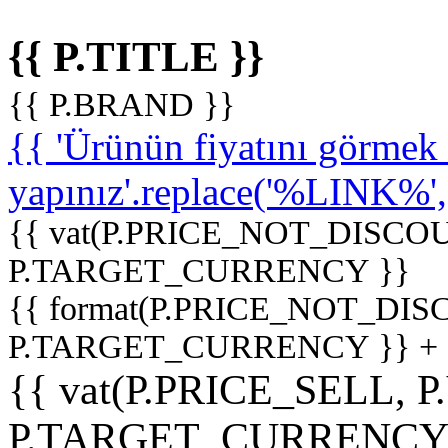
{{ P.TITLE }}
{{ P.BRAND }}
{{ 'Ürünün fiyatını görme
yapınız'.replace('%LINK%', '
{{ vat(P.PRICE_NOT_DISCOU
P.TARGET_CURRENCY }}
{{ format(P.PRICE_NOT_DI
P.TARGET_CURRENCY }} +
{{ vat(P.PRICE_SELL, P
P.TARGET_CURRENCY