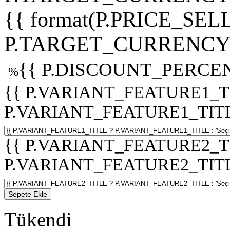
{{ format(P.PRICE_SELL
P.TARGET_CURRENCY 
{{ P.DISCOUNT_PERCEN
%
{{ P.VARIANT_FEATURE1_T
P.VARIANT_FEATURE1_TITLE :
{{ P.VARIANT_FEATURE2_T
P.VARIANT_FEATURE2_TITLE :
Sepete Ekle
Tükendi