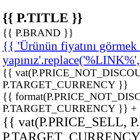
{{ P.TITLE }}
{{ P.BRAND }}
{{ 'Ürünün fiyatını görme
yapınız'.replace('%LINK%', '
{{ vat(P.PRICE_NOT_DISCOU
P.TARGET_CURRENCY }}
{{ format(P.PRICE_NOT_DI
P.TARGET_CURRENCY }} +
{{ vat(P.PRICE_SELL, P
P.TARGET_CURRENCY