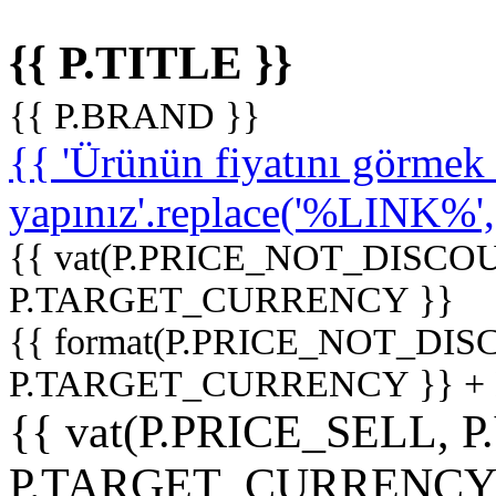
{{ P.TITLE }}
{{ P.BRAND }}
{{ 'Ürünün fiyatını görme
yapınız'.replace('%LINK%', '
{{ vat(P.PRICE_NOT_DISCOU
P.TARGET_CURRENCY }}
{{ format(P.PRICE_NOT_DI
P.TARGET_CURRENCY }} +
{{ vat(P.PRICE_SELL, P
P.TARGET_CURRENCY