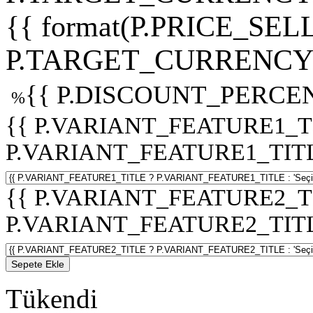
{{ format(P.PRICE_SELL
P.TARGET_CURRENCY 
{{ P.DISCOUNT_PERCEN
%
{{ P.VARIANT_FEATURE1_T
P.VARIANT_FEATURE1_TITLE :
{{ P.VARIANT_FEATURE2_T
P.VARIANT_FEATURE2_TITLE :
Sepete Ekle
Tükendi