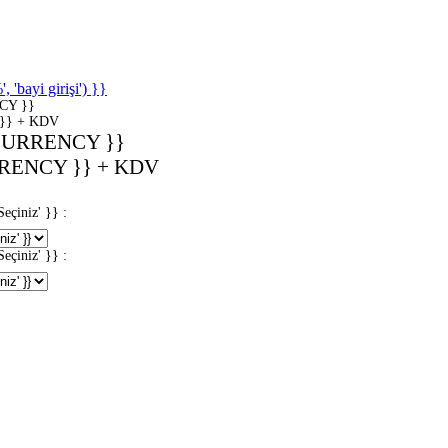
'bayi girişi') }}
CY }}
}} + KDV
CURRENCY }}
RENCY }} + KDV
iniz' }} :
iniz' }} :