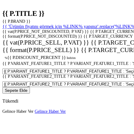
{{ P.TITLE }}
{{ P.BRAND }}
{{ 'Ürünün fiyatını görmek için %LINK% yapınız'.replace('%LINK%', 
{{ vat(P.PRICE_NOT_DISCOUNTED, P.VAT) }}
{{ P.TARGET_CURREN
{{ format(P.PRICE_NOT_DISCOUNTED) }}
{{ P.TARGET_CURRENCY 
{{ vat(P.PRICE_SELL, P.VAT) }}
{{ P.TARGET_
{{ format(P.PRICE_SELL) }}
{{ P.TARGET_CUR
{{ P.DISCOUNT_PERCENT }}
%
İndirim
{{ P.VARIANT_FEATURE1_TITLE ? P.VARIANT_FEATURE1_TITLE : 'Seç
{{ P.VARIANT_FEATURE2_TITLE ? P.VARIANT_FEATURE2_TITLE : 'Seç
Sepete Ekle
Tükendi
Gelince Haber Ver
Gelince Haber Ver