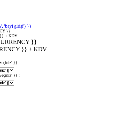
'bayi girişi') }}
CY }}
}} + KDV
CURRENCY }}
RENCY }} + KDV
iniz' }} :
iniz' }} :