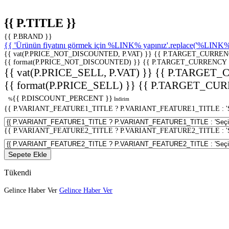
{{ P.TITLE }}
{{ P.BRAND }}
{{ 'Ürünün fiyatını görmek için %LINK% yapınız'.replace('%LINK%', 
{{ vat(P.PRICE_NOT_DISCOUNTED, P.VAT) }}
{{ P.TARGET_CURREN
{{ format(P.PRICE_NOT_DISCOUNTED) }}
{{ P.TARGET_CURRENCY 
{{ vat(P.PRICE_SELL, P.VAT) }}
{{ P.TARGET_
{{ format(P.PRICE_SELL) }}
{{ P.TARGET_CUR
{{ P.DISCOUNT_PERCENT }}
%
İndirim
{{ P.VARIANT_FEATURE1_TITLE ? P.VARIANT_FEATURE1_TITLE : 'Seç
{{ P.VARIANT_FEATURE2_TITLE ? P.VARIANT_FEATURE2_TITLE : 'Seç
Sepete Ekle
Tükendi
Gelince Haber Ver
Gelince Haber Ver